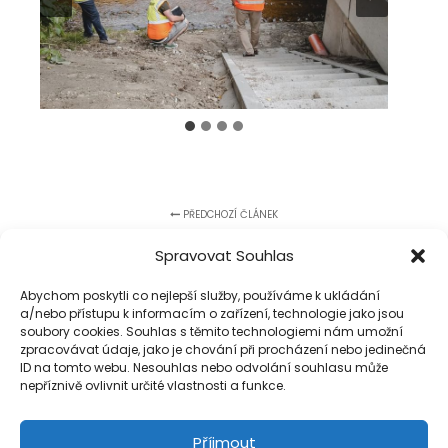
PŘEDCHOZÍ ČLÁNEK
INFORMACE K PRŮBĚHU STAVBY
Spravovat Souhlas
Abychom poskytli co nejlepší služby, používáme k ukládání
DALŠÍ ČLÁNEK
a/nebo přístupu k informacím o zařízení, technologie jako jsou
soubory cookies. Souhlas s těmito technologiemi nám umožní
INFORMACE O PRŮBĚHU STAVBY
zpracovávat údaje, jako je chování při procházení nebo jedinečná
ID na tomto webu. Nesouhlas nebo odvolání souhlasu může
nepříznivě ovlivnit určité vlastnosti a funkce.
Příjmout