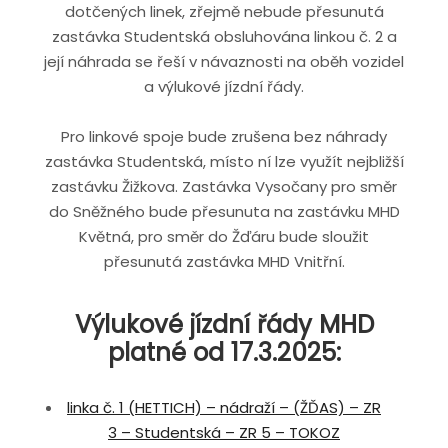
dotčených linek, zřejmě nebude přesunutá
zastávka Studentská obsluhována linkou č. 2 a
její náhrada se řeší v návaznosti na oběh vozidel
a výlukové jízdní řády.
Pro linkové spoje bude zrušena bez náhrady
zastávka Studentská, místo ní lze využít nejbližší
zastávku Žižkova. Zastávka Vysočany pro směr
do Sněžného bude přesunuta na zastávku MHD
Květná, pro směr do Žďáru bude sloužit
přesunutá zastávka MHD Vnitřní.
Výlukové jízdní řády MHD
platné od 17.3.2025:
linka č. 1 (HETTICH) – nádraží – (ŽĎAS) – ZR
3 – Studentská – ZR 5 – TOKOZ