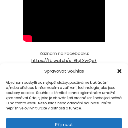
Záznam na Facebooku:
https://fb.watch/x_GqLXvrQe/
Spravovat Souhlas
Abychom poskytli co nejlepší služby, používáme k ukládání
a/nebo přístupu k informacím o zařízení, technologie jako jsou
soubory cookies. Souhlas s těmito technologiemi nám umožní
NAČÍST VÍCE
13/13
zpracovávat údaje, jako je chování při procházení nebo jedinečná
ID na tomto webu. Nesouhlas nebo odvolání souhlasu může
nepříznivě ovlivnit určité vlastnosti a funkce.
Příjmout