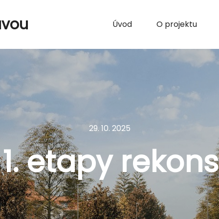
avou
Úvod
O projektu
29. 10. 2025
 1. etapy rekon